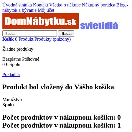
Úvodná stránka
Kontakt
Všetko o nákupe
Nákupný poradca
Blog -
nábytok a bývanie
Môj účet
Hľadať
Košík
0
Produkt
Produkty
(prázdny)
Žiadne produkty
Bezplatne
Poštovné
0 €
Spolu
Pokladňa
Produkt bol vložený do Vášho košíka
Množstvo
Spolu
Počet produktov v nákupnom košíku:
0
Počet produktov v nákupnom košíku: 1