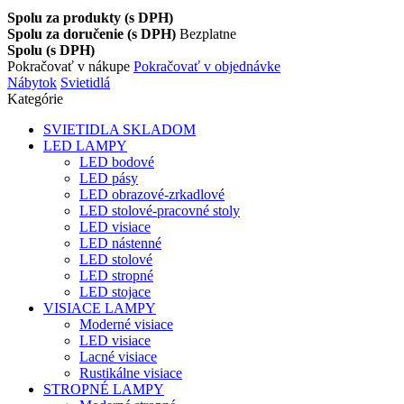
Spolu za produkty (s DPH)
Spolu za doručenie (s DPH)
Bezplatne
Spolu (s DPH)
Pokračovať v nákupe
Pokračovať v objednávke
Nábytok
Svietidlá
Kategórie
SVIETIDLA SKLADOM
LED LAMPY
LED bodové
LED pásy
LED obrazové-zrkadlové
LED stolové-pracovné stoly
LED visiace
LED nástenné
LED stolové
LED stropné
LED stojace
VISIACE LAMPY
Moderné visiace
LED visiace
Lacné visiace
Rustikálne visiace
STROPNÉ LAMPY