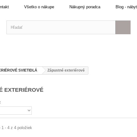
ntakt
Všetko o nákupe
Nákupný poradca
Blog - náby
ERIÉROVÉ SVIETIDLÁ
Zápustné exteriérové
É EXTERIÉROVÉ
:
1 - 4 z 4 položiek