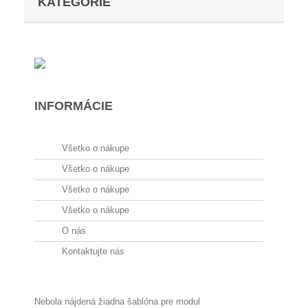
KATEGÓRIE
INFORMÁCIE
Všetko o nákupe
Nebola nájdená žiadna šablóna pre modul
Všetko o nákupe
leomanagewidgets
Všetko o nákupe
INFORMÁCIE
Všetko o nákupe
O nás
Všetko o nákupe
Kontaktujte nás
LED LAMPY
LED visiace
Všetko o nákupe
Všetko o nákupe
LED VISIACE
Všetko o nákupe
O nás