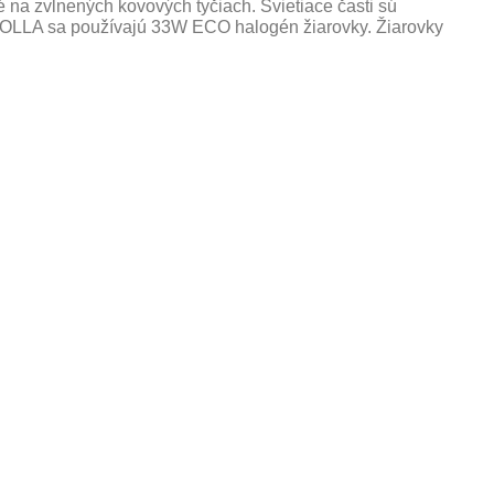
né na zvlnených kovových tyčiach. Svietiace časti sú
IBOLLA sa používajú 33W ECO halogén žiarovky. Žiarovky