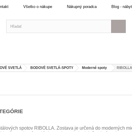
ntakt
Všetko o nákupe
Nákupný poradca
Blog - náby
OVÉ SVETLÁ
BODOVÉ SVETLÁ-SPOTY
Moderné spoty
RIBOLL
ATEGÓRIE
štálových
spotov RIBOLLA. Zostava je určená do moderných miest