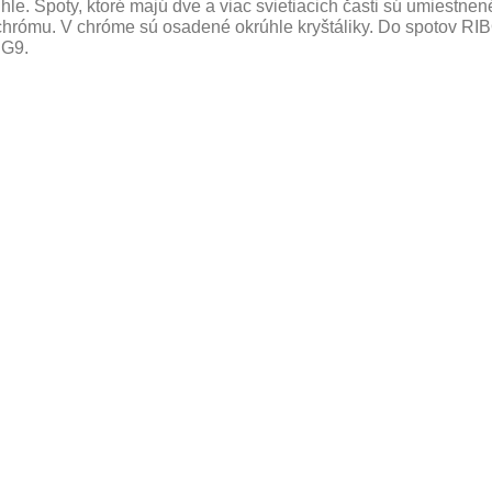
úhle. Spoty, ktoré majú dve a viac svietiacich časti sú umiestne
chrómu. V chróme sú osadené okrúhle kryštáliky. Do spotov R
 G9.