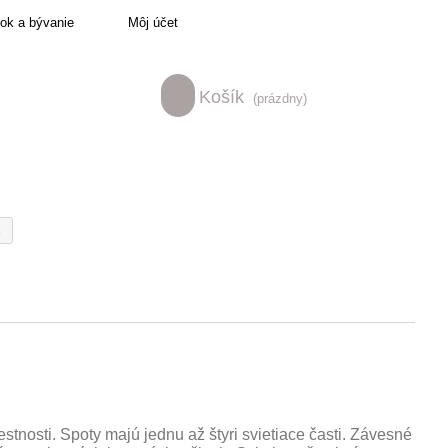
tok a bývanie
Môj účet
Košík
(prázdny)
A
nosti. Spoty majú jednu až štyri svietiace časti. Závesné