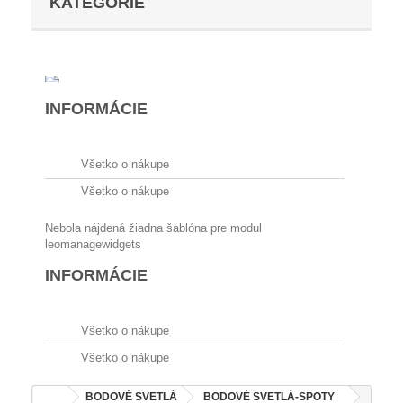
KATEGÓRIE
INFORMÁCIE
Všetko o nákupe
Nebola nájdená žiadna šablóna pre modul
Všetko o nákupe
leomanagewidgets
Všetko o nákupe
INFORMÁCIE
Všetko o nákupe
O nás
Všetko o nákupe
Kontaktujte nás
BODOVÉ SVETLÁ
BODOVÉ SVETLÁ-SPOTY
Všetko o nákupe
Moderné spoty
NORBELLO
Všetko o nákupe
Všetko o nákupe
NORBELLO
O nás