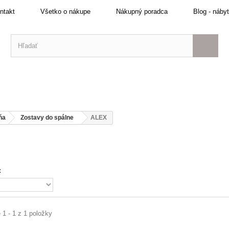
ntakt
Všetko o nákupe
Nákupný poradca
Blog - náby
ňa
Zostavy do spálne
ALEX
:
 1 - 1 z 1 položky