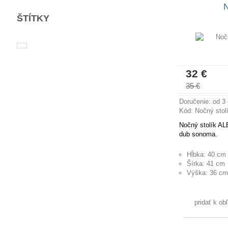
N
ŠTÍTKY
32 €
35 €
Doručenie: od 3
Kód: Nočný sto
Nočný stolík AL
dub sonoma.
Hĺbka: 40 cm
Šírka: 41 cm
Výška: 36 c
pridať k o