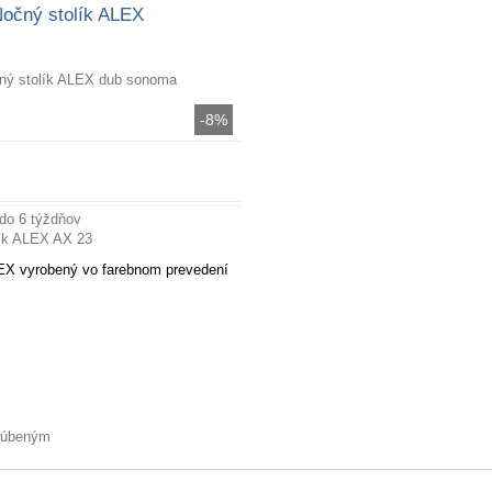
očný stolík ALEX
-8%
Viac informácií
 do 6 týždňov
lík ALEX AX 23
EX vyrobený vo farebnom prevedení
m
bľúbeným