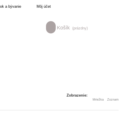
tok a bývanie
Môj účet
Košík
(prázdny)
Zobrazenie:
Mriežka
Zoznam