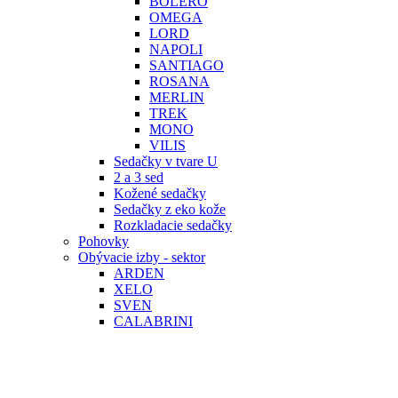
BOLERO
OMEGA
LORD
NAPOLI
SANTIAGO
ROSANA
MERLIN
TREK
MONO
VILIS
Sedačky v tvare U
2 a 3 sed
Kožené sedačky
Sedačky z eko kože
Rozkladacie sedačky
Pohovky
Obývacie izby - sektor
ARDEN
XELO
SVEN
CALABRINI
SANTI
TIENEN
DENVER
BERG