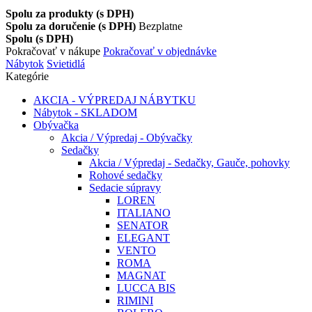
Spolu za produkty (s DPH)
Spolu za doručenie (s DPH)
Bezplatne
Spolu (s DPH)
Pokračovať v nákupe
Pokračovať v objednávke
Nábytok
Svietidlá
Kategórie
AKCIA - VÝPREDAJ NÁBYTKU
Nábytok - SKLADOM
Obývačka
Akcia / Výpredaj - Obývačky
Sedačky
Akcia / Výpredaj - Sedačky, Gauče, pohovky
Rohové sedačky
Sedacie súpravy
LOREN
ITALIANO
SENATOR
ELEGANT
VENTO
ROMA
MAGNAT
LUCCA BIS
RIMINI