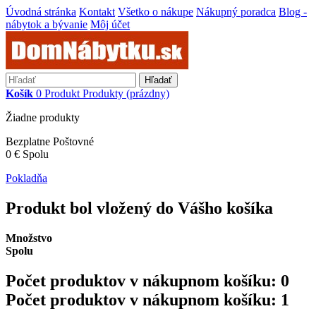
Úvodná stránka
Kontakt
Všetko o nákupe
Nákupný poradca
Blog -
nábytok a bývanie
Môj účet
Hľadať
Košík
0
Produkt
Produkty
(prázdny)
Žiadne produkty
Bezplatne
Poštovné
0 €
Spolu
Pokladňa
Produkt bol vložený do Vášho košíka
Množstvo
Spolu
Počet produktov v nákupnom košíku:
0
Počet produktov v nákupnom košíku: 1