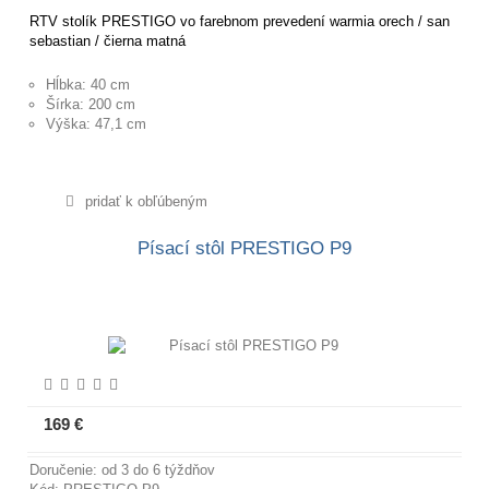
RTV stolík PRESTIGO vo farebnom prevedení warmia orech / san
sebastian / čierna matná
Hĺbka: 40 cm
Šírka: 200 cm
Výška: 47,1 cm
pridať k obľúbeným
Písací stôl PRESTIGO P9
169 €
Viac informácií
Doručenie: od 3 do 6 týždňov