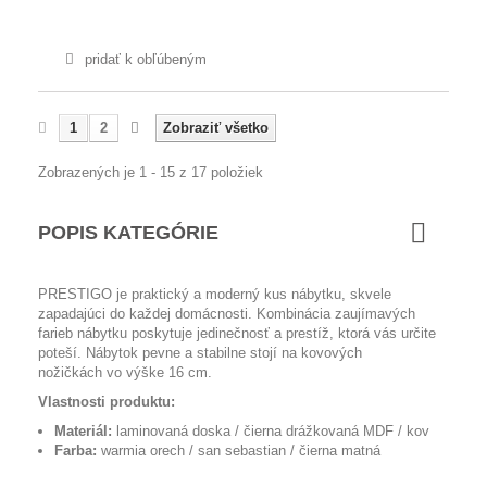
pridať k obľúbeným
1
2
Zobraziť všetko
Zobrazených je 1 - 15 z 17 položiek
POPIS KATEGÓRIE
PRESTIGO je praktický a moderný kus nábytku, skvele
zapadajúci do každej domácnosti. Kombinácia zaujímavých
farieb nábytku poskytuje jedinečnosť a prestíž, ktorá vás určite
poteší. Nábytok pevne a stabilne stojí na
kovových
nožičkách vo výške 16 cm.
Vlastnosti produktu:
Materiál:
laminovaná doska / čierna drážkovaná MDF / kov
Farba:
warmia orech / san sebastian / čierna matná