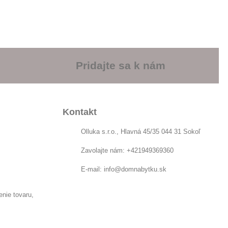
Pridajte sa k nám
Kontakt
Olluka s.r.o., Hlavná 45/35 044 31 Sokoľ
Zavolajte nám:
+421949369360
E-mail:
info@domnabytku.sk
enie tovaru,