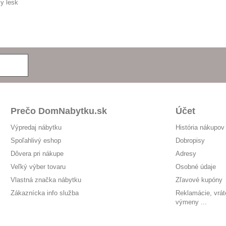
ly lesk
Prečo DomNabytku.sk
Účet
Výpredaj nábytku
História nákupov
Spoľahlivý eshop
Dobropisy
Dôvera pri nákupe
Adresy
Veľký výber tovaru
Osobné údaje
Vlastná značka nábytku
Zľavové kupóny
Zákaznícka info služba
Reklamácie, vrát
výmeny ...