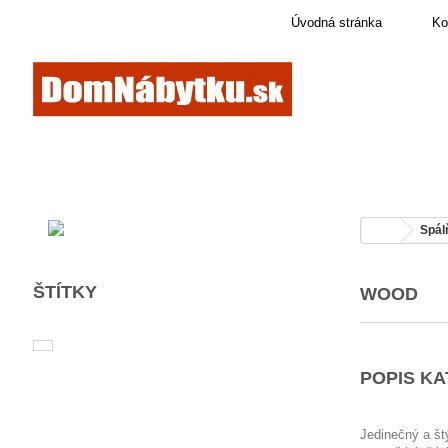
Úvodná stránka
Ko
Spál
ŠTÍTKY
WOOD
POPIS K
Jedinečný a št