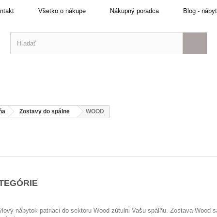
ntakt
Všetko o nákupe
Nákupný poradca
Blog - náby
ňa
Zostavy do spálne
WOOD
ATEGÓRIE
ýlový nábytok patriaci do sektoru Wood zútulni Vašu spálňu.
Zostava Wood sa