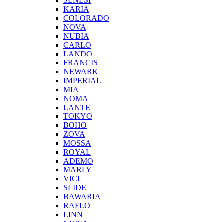
SENESI
KARIA
COLORADO
NOVA
NUBIA
CARLO
LANDO
FRANCIS
NEWARK
IMPERIAL
MIA
NOMA
LANTE
TOKYO
BOHO
ZOVA
MOSSA
ROYAL
ADEMO
MARLY
VICI
SLIDE
BAWARIA
RAFLO
LINN