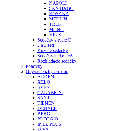
NAPOLI
SANTIAGO
ROSANA
MERLIN
TREK
MONO
VILIS
Sedačky v tvare U
2 a 3 sed
Kožené sedačky
Sedačky z eko kože
Rozkladacie sedačky
Pohovky
Obývacie izby - sektor
ARDEN
XELO
SVEN
CALABRINI
SANTI
TIENEN
DENVER
BERG
PREGGIO
INEZ PLUS
DIVA