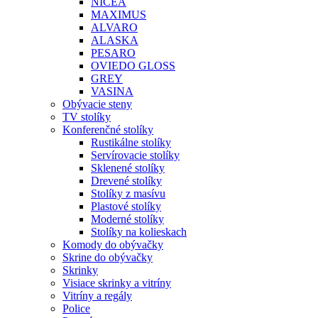
NICEA
MAXIMUS
ALVARO
ALASKA
PESARO
OVIEDO GLOSS
GREY
VASINA
Obývacie steny
TV stolíky
Konferenčné stolíky
Rustikálne stolíky
Servírovacie stolíky
Sklenené stolíky
Drevené stolíky
Stolíky z masívu
Plastové stolíky
Moderné stolíky
Stolíky na kolieskach
Komody do obývačky
Skrine do obývačky
Skrinky
Visiace skrinky a vitríny
Vitríny a regály
Police