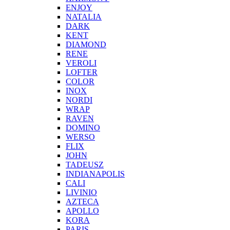
ENJOY
NATALIA
DARK
KENT
DIAMOND
RENE
VEROLI
LOFTER
COLOR
INOX
NORDI
WRAP
RAVEN
DOMINO
WERSO
FLIX
JOHN
TADEUSZ
INDIANAPOLIS
CALI
LIVINIO
AZTECA
APOLLO
KORA
PARIS