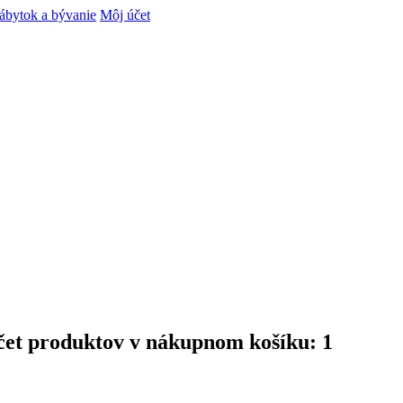
nábytok a bývanie
Môj účet
čet produktov v nákupnom košíku: 1