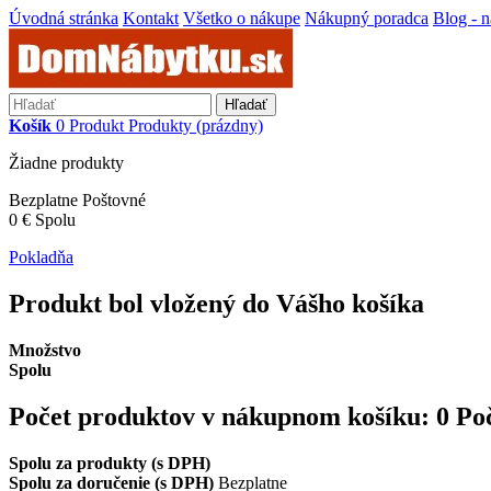
Úvodná stránka
Kontakt
Všetko o nákupe
Nákupný poradca
Blog - 
Hľadať
Košík
0
Produkt
Produkty
(prázdny)
Žiadne produkty
Bezplatne
Poštovné
0 €
Spolu
Pokladňa
Produkt bol vložený do Vášho košíka
Množstvo
Spolu
Počet produktov v nákupnom košíku:
0
Po
Spolu za produkty (s DPH)
Spolu za doručenie (s DPH)
Bezplatne