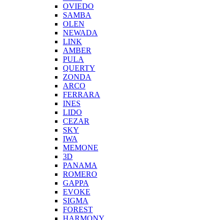
OVIEDO
SAMBA
OLEN
NEWADA
LINK
AMBER
PULA
QUERTY
ZONDA
ARCO
FERRARA
INES
LIDO
CEZAR
SKY
IWA
MEMONE
3D
PANAMA
ROMERO
GAPPA
EVOKE
SIGMA
FOREST
HARMONY