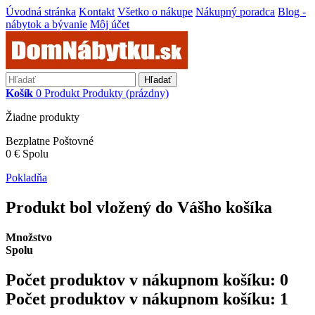
Úvodná stránka
Kontakt
Všetko o nákupe
Nákupný poradca
Blog -
nábytok a bývanie
Môj účet
Hľadať
Košík
0
Produkt
Produkty
(prázdny)
Žiadne produkty
Bezplatne
Poštovné
0 €
Spolu
Pokladňa
Produkt bol vložený do Vášho košíka
Množstvo
Spolu
Počet produktov v nákupnom košíku:
0
Počet produktov v nákupnom košíku: 1