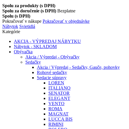
Spolu za produkty (s DPH)
Spolu za doručenie (s DPH)
Bezplatne
Spolu (s DPH)
Pokračovať v nákupe
Pokračovať v objednávke
Nábytok
Svietidlá
Kategórie
AKCIA - VÝPREDAJ NÁBYTKU
Nábytok - SKLADOM
Obývačka
Akcia / Výpredaj - Obývačky
Sedačky
Akcia / Výpredaj - Sedačky, Gauče, pohovky
Rohové sedačky
Sedacie súpravy
LOREN
ITALIANO
SENATOR
ELEGANT
VENTO
ROMA
MAGNAT
LUCCA BIS
RIMINI