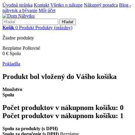
Úvodná stránka
Kontakt
Všetko o nákupe
Nákupný poradca
Blog -
nábytok a bývanie
Môj účet
Hľadať
Košík
0
Produkt
Produkty
(prázdny)
Žiadne produkty
Bezplatne
Poštovné
0 €
Spolu
Pokladňa
Produkt bol vložený do Vášho košíka
Množstvo
Spolu
Počet produktov v nákupnom košíku:
0
Počet produktov v nákupnom košíku: 1
Spolu za produkty (s DPH)
Spolu za doručenie (s DPH)
Bezplatne