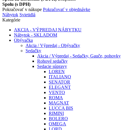
Spolu (s DPH)
Pokračovať v nákupe
Pokračovať v objednávke
Nábytok
Svietidlá
Kategórie
AKCIA - VÝPREDAJ NÁBYTKU
Nábytok - SKLADOM
Obývačka
Akcia / Výpredaj - Obývačky
Sedačky
Akcia / Výpredaj - Sedačky, Gauče, pohovky
Rohové sedačky
Sedacie súpravy
LOREN
ITALIANO
SENATOR
ELEGANT
VENTO
ROMA
MAGNAT
LUCCA BIS
RIMINI
BOLERO
OMEGA
LORD