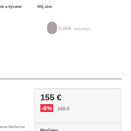
tok a bývanie
Môj účet
Košík
(prázdny)
155 €
-8%
168 €
mavou borovicou
Množstvo