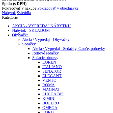
Spolu (s DPH)
Pokračovať v nákupe
Pokračovať v objednávke
Nábytok
Svietidlá
Kategórie
AKCIA - VÝPREDAJ NÁBYTKU
Nábytok - SKLADOM
Obývačka
Akcia / Výpredaj - Obývačky
Sedačky
Akcia / Výpredaj - Sedačky, Gauče, pohovky
Rohové sedačky
Sedacie súpravy
LOREN
ITALIANO
SENATOR
ELEGANT
VENTO
ROMA
MAGNAT
LUCCA BIS
RIMINI
BOLERO
OMEGA
LORD