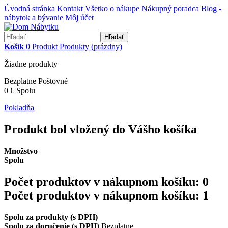
Úvodná stránka
Kontakt
Všetko o nákupe
Nákupný poradca
Blog -
nábytok a bývanie
Môj účet
Hľadať
Košík
0
Produkt
Produkty
(prázdny)
Žiadne produkty
Bezplatne
Poštovné
0 €
Spolu
Pokladňa
Produkt bol vložený do Vášho košíka
Množstvo
Spolu
Počet produktov v nákupnom košíku:
0
Počet produktov v nákupnom košíku: 1
Spolu za produkty (s DPH)
Spolu za doručenie (s DPH)
Bezplatne